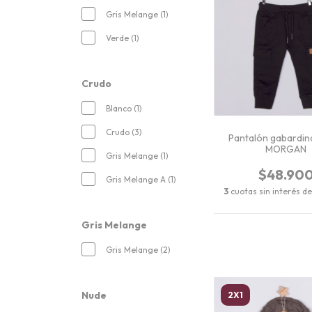
Gris Melange (1)
Verde (1)
Crudo
Blanco (1)
Crudo (3)
Pantalón gabardin
MORGAN
Gris Melange (1)
$48.90
Gris Melange A (1)
3
cuotas sin interés d
Gris Melange
Gris Melange (2)
Nude
2X1