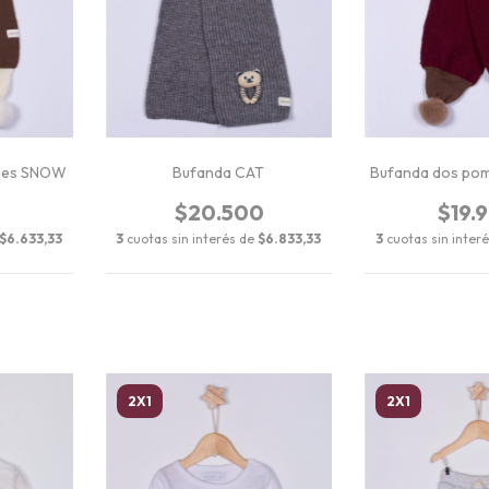
nes SNOW
Bufanda CAT
Bufanda dos p
0
$20.500
$19.
$6.633,33
3
cuotas sin interés de
$6.833,33
3
cuotas sin inter
2X1
2X1