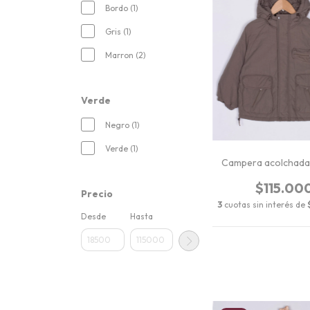
Bordo (1)
Gris (1)
Marron (2)
Verde
Negro (1)
Verde (1)
Campera acolchad
$115.00
Precio
3
cuotas sin interés de
Desde
Hasta