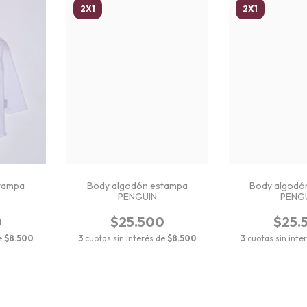
2X1
2X1
tampa
Body algodón estampa
Body algodó
PENGUIN
PENG
0
$25.500
$25.
de
$8.500
3
cuotas sin interés de
$8.500
3
cuotas sin inte