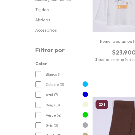
Tejidos
Abrigos
Accesorios
Remera estampa
Filtrar por
$23.90
3
cuotas sin interés de
Color
Blanco (11)
Celeste (3)
Azul (7)
2X1
Beige (1)
Verde (4)
Gris (3)