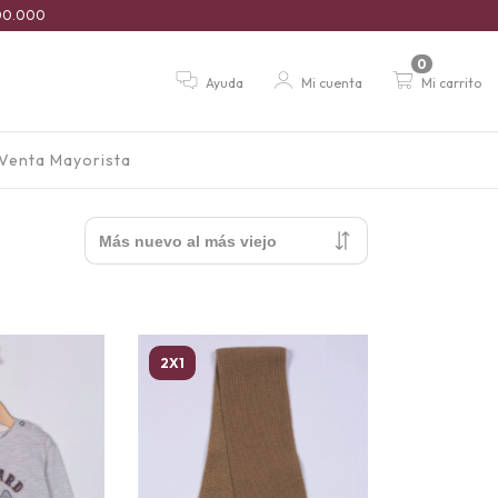
$100.000
0
Ayuda
Mi cuenta
Mi carrito
Venta Mayorista
2X1