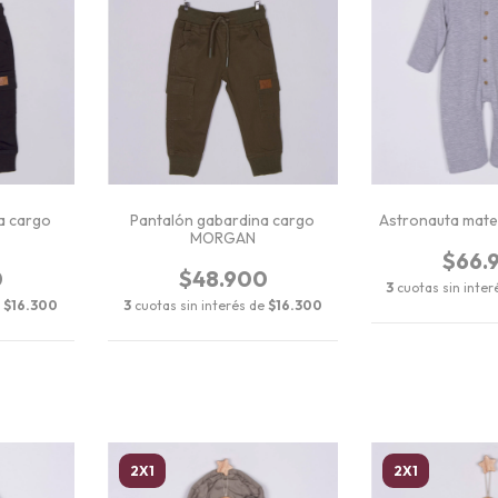
a cargo
Pantalón gabardina cargo
Astronauta mat
MORGAN
$66.
0
$48.900
3
cuotas sin inte
e
$16.300
3
cuotas sin interés de
$16.300
2X1
2X1