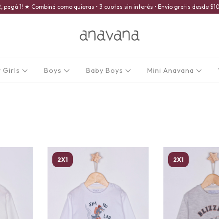
2, pagá 1! ★ Combiná como quieras • 3 cuotas sin interés • Envío gratis desde 
 Girls
Boys
Baby Boys
Mini Anavana
2X1
2X1