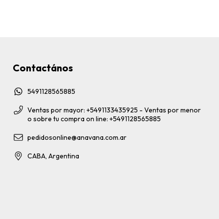
Contactános
5491128565885
Ventas por mayor: +5491133435925 - Ventas por menor
o sobre tu compra on line: +5491128565885
pedidosonline@anavana.com.ar
CABA, Argentina