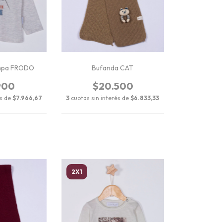
mpa FRODO
Bufanda CAT
900
$20.500
és de
$7.966,67
3
cuotas sin interés de
$6.833,33
2X1