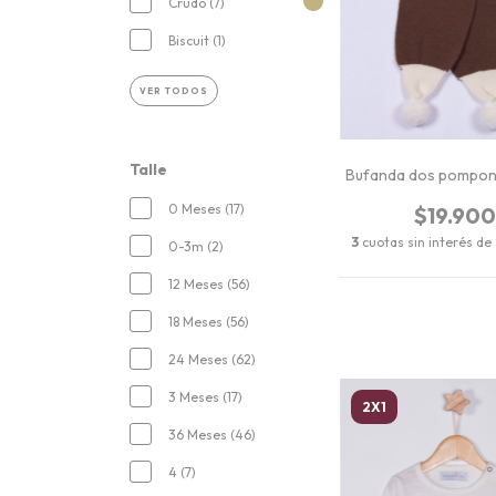
Crudo (7)
Biscuit (1)
VER TODOS
Talle
Bufanda dos pompo
0 Meses (17)
$19.90
3
cuotas sin interés de
0-3m (2)
12 Meses (56)
18 Meses (56)
24 Meses (62)
3 Meses (17)
2X1
36 Meses (46)
4 (7)