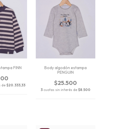
stampa FINN
Body algodón estampa
PENGUIN
000
$25.500
s de
$20.333,33
3
cuotas sin interés de
$8.500