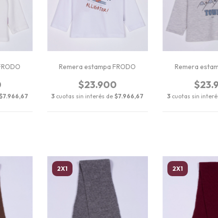
 FRODO
Remera estampa FRODO
Remera esta
0
$23.900
$23.
$7.966,67
3
cuotas sin interés de
$7.966,67
3
cuotas sin inter
2X1
2X1