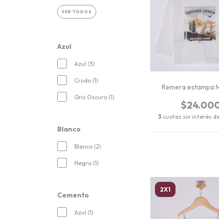
VER TODOS
Azul
Azul (3)
Crudo (1)
Remera estampa 
Gris Oscuro (1)
$24.00
3
cuotas sin interés d
Blanco
Blanco (2)
Negro (1)
2X1
Cemento
Azul (1)