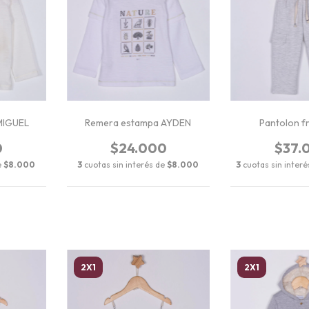
MIGUEL
Remera estampa AYDEN
Pantolon f
0
$24.000
$37.
e
$8.000
3
cuotas sin interés de
$8.000
3
cuotas sin inter
2X1
2X1