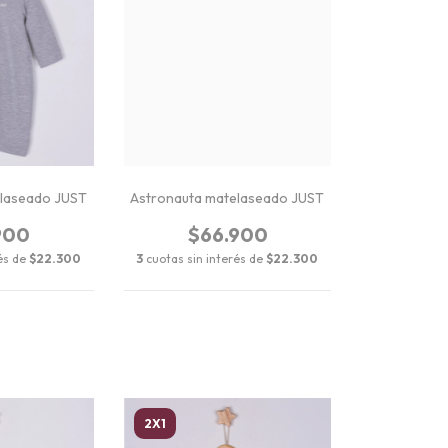
elaseado JUST
Astronauta matelaseado JUST
900
$66.900
rés de
$22.300
3
cuotas sin interés de
$22.300
2X1