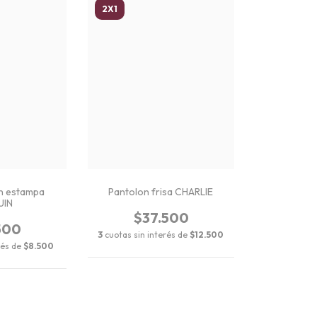
2X1
n estampa
Pantolon frisa CHARLIE
UIN
$37.500
500
3
cuotas sin interés de
$12.500
rés de
$8.500