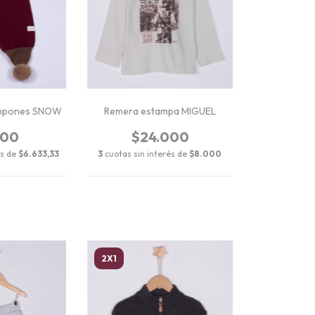
ompones SNOW
Remera estampa MIGUEL
900
$24.000
és de
$6.633,33
3
cuotas sin interés de
$8.000
2X1