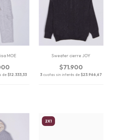
risa MOE
Sweater cierre JOY
000
$71.900
és de
$12.333,33
3
cuotas sin interés de
$23.966,67
2X1