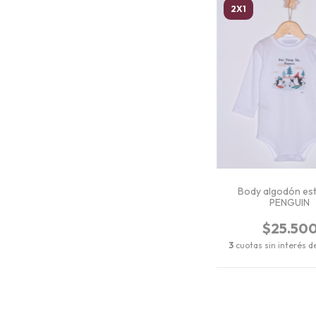
2X1
Body algodón es
PENGUIN
$25.50
3
cuotas sin interés 