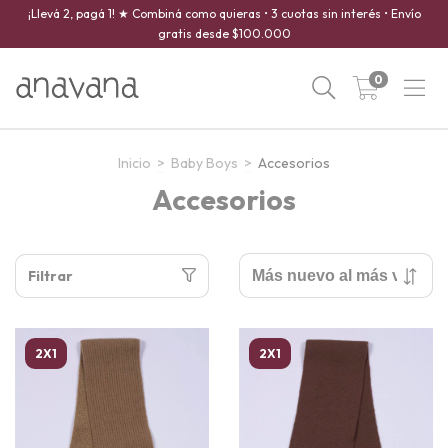
¡Llevá 2, pagá 1! ★ Combiná como quieras • 3 cuotas sin interés • Envío
gratis desde $100.000
0
Inicio
>
Baby Boys
>
Accesorios
Accesorios
Filtrar
2X1
2X1